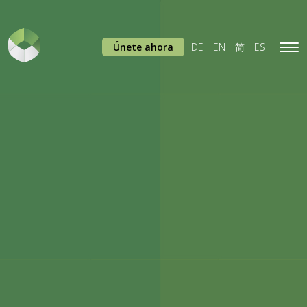
Únete ahora
DE
EN
简
ES
Tog
navi