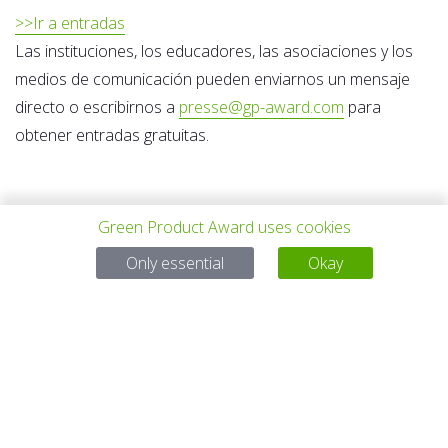
>>Ir a entradas
Las instituciones, los educadores, las asociaciones y los
medios de comunicación pueden enviarnos un mensaje
directo o escribirnos a
presse@gp-award.com
para
obtener entradas gratuitas.
Green Product Award uses cookies
Only essential
Okay
PREV NEWS
ALL NEWS
NEXT NEWS
Para preguntas:
Mail:
service@gp-award.com