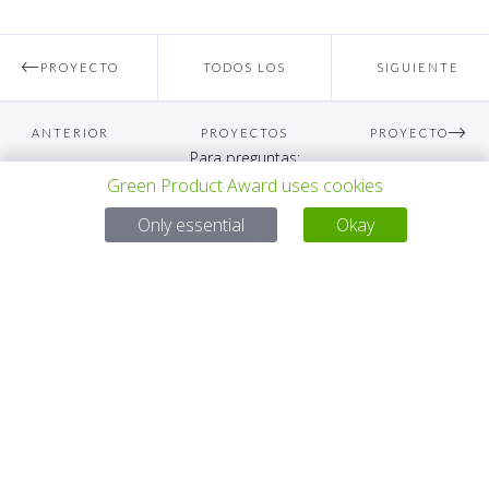
PROYECTO
TODOS LOS
SIGUIENTE
ANTERIOR
PROYECTOS
PROYECTO
Para preguntas:
Green Product Award uses cookies
Mail:
service@gp-award.com
Only essential
Okay
Teléfono: + 49 30 25742 880
SOCIO
CONTACTO
AVISO LEGAL