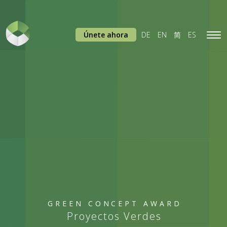
Únete ahora
DE
EN
简
ES
Tog
navi
GREEN CONCEPT AWARD
Proyectos Verdes