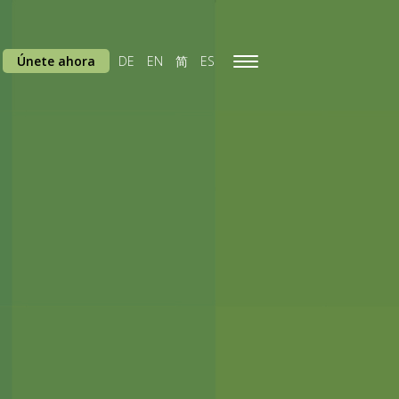
Únete ahora
DE
EN
简
ES
Toggle
navigation