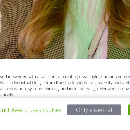
 based in Sweden with a passion for creating meaningful, human-cent
lor’s in Industrial Design from Konstfack and Aalto University and a M
rial exploration, systems thinking, and inclusive design. Her work is d
etically.
uct Award uses cookies
Only essential