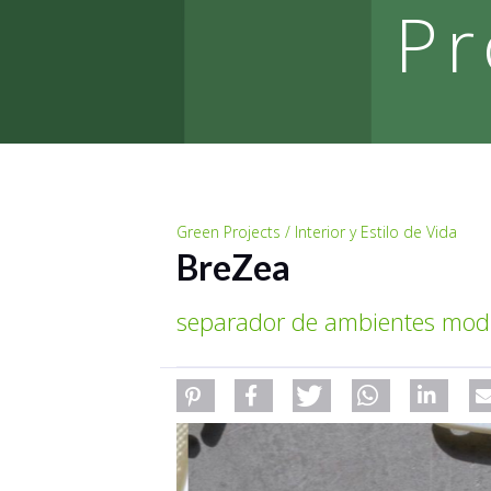
Pr
Green Projects / Interior y Estilo de Vida
BreZea
separador de ambientes modu