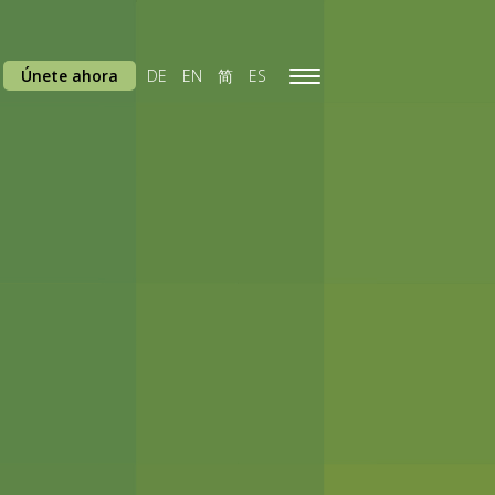
Únete ahora
DE
EN
简
ES
Toggle
navigation