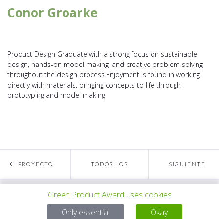
Conor Groarke
Product Design Graduate with a strong focus on sustainable
design, hands-on model making, and creative problem solving
throughout the design process.Enjoyment is found in working
directly with materials, bringing concepts to life through
prototyping and model making
PROYECTO
TODOS LOS
SIGUIENTE
Green Product Award uses cookies
ANTERIOR
PROYECTOS
PROYECTO
Para preguntas:
Only essential
Okay