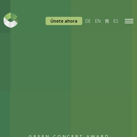
Únete ahora
DE
EN
简
ES
Tog
navi
GREEN CONCEPT AWARD