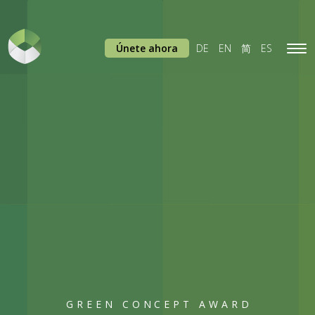
Únete ahora
DE
EN
简
ES
Tog
navi
GREEN CONCEPT AWARD