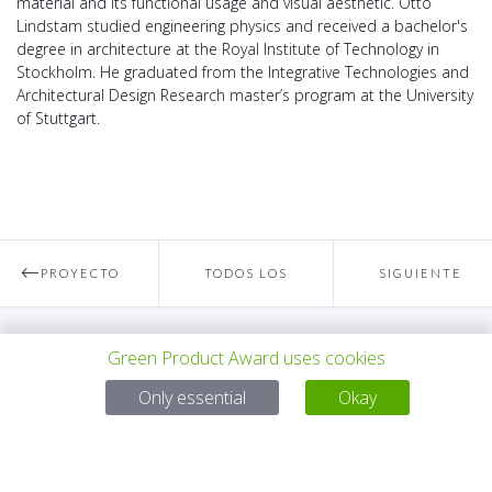
material and its functional usage and visual aesthetic. Otto
Lindstam studied engineering physics and received a bachelor's
degree in architecture at the Royal Institute of Technology in
Stockholm. He graduated from the Integrative Technologies and
Architectural Design Research master’s program at the University
of Stuttgart.
PROYECTO
TODOS LOS
SIGUIENTE
ANTERIOR
PROYECTOS
PROYECTO
Green Product Award uses cookies
Para preguntas:
Only essential
Okay
Mail:
service@gp-award.com
Teléfono: + 49 30 25742 880