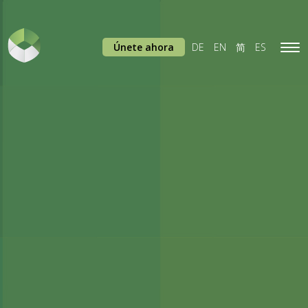
Únete ahora
DE
EN
简
ES
Tog
navi