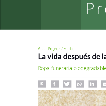
Pr
Green Projects / Moda
La vida después de 
Ropa funeraria biodegradabl