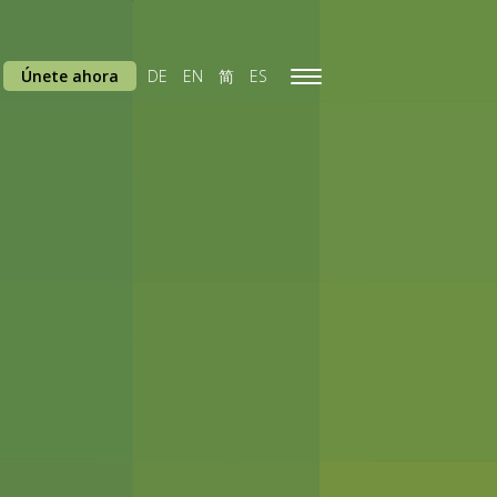
Únete ahora
DE
EN
简
ES
Toggle
navigation