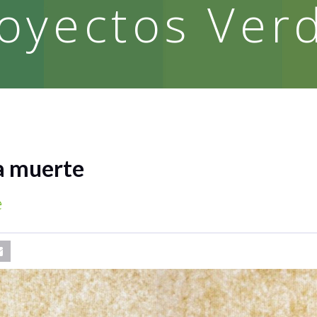
oyectos Ver
la muerte
e