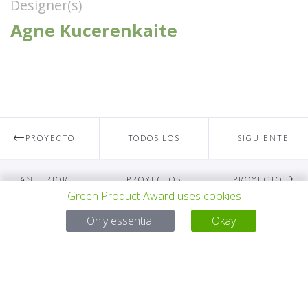
Designer(s)
Agne Kucerenkaite
PROYECTO
TODOS LOS
SIGUIENTE
ANTERIOR
PROYECTOS
PROYECTO
Green Product Award uses cookies
Para preguntas:
Only essential
Okay
Mail:
service@gp-award.com
Teléfono: + 49 30 25742 880