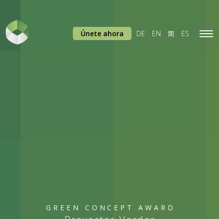
Únete ahora
DE
EN
简
ES
Tog
navi
GREEN CONCEPT AWARD