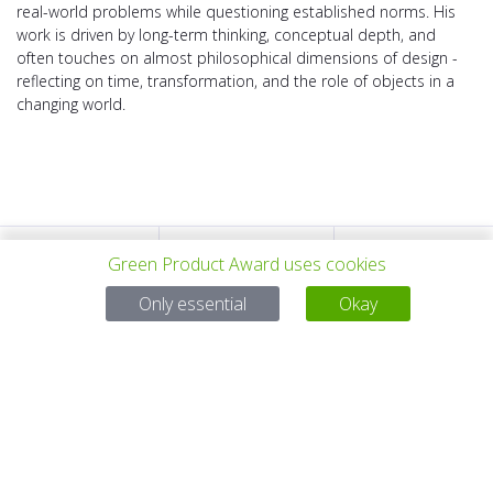
real-world problems while questioning established norms. His
work is driven by long-term thinking, conceptual depth, and
often touches on almost philosophical dimensions of design -
reflecting on time, transformation, and the role of objects in a
changing world.
Green Product Award uses cookies
PROYECTO
TODOS LOS
SIGUIENTE
Only essential
Okay
ANTERIOR
PROYECTOS
PROYECTO
Para preguntas:
Mail:
service@gp-award.com
Teléfono: + 49 30 25742 880