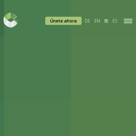
Únete ahora
DE
EN
简
ES
Tog
navi