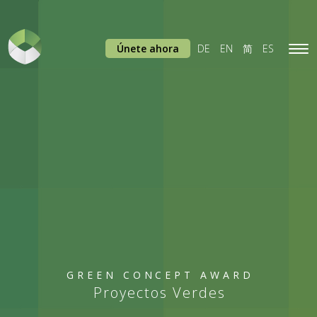
Únete ahora
DE
EN
简
ES
Tog
navi
GREEN CONCEPT AWARD
Proyectos Verdes