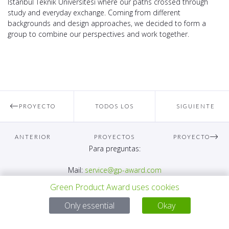
Istanbul Teknik Üniversitesi where our paths crossed through
study and everyday exchange. Coming from different
backgrounds and design approaches, we decided to form a
group to combine our perspectives and work together.
PROYECTO
TODOS LOS
SIGUIENTE
ANTERIOR
PROYECTOS
PROYECTO
Para preguntas:
Mail:
service@gp-award.com
Teléfono: + 49 30 25742 880
Green Product Award uses cookies
Only essential
Okay