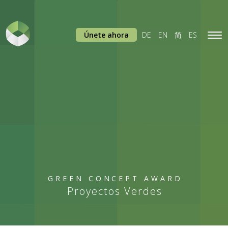
Únete ahora
DE
EN
简
ES
Tog
navi
GREEN CONCEPT AWARD
Proyectos Verdes