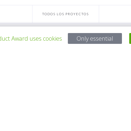
TODOS LOS PROYECTOS
uct Award uses cookies
Only essential
Para preguntas:
Mail:
service@gp-award.com
Teléfono: + 49 30 25742 880