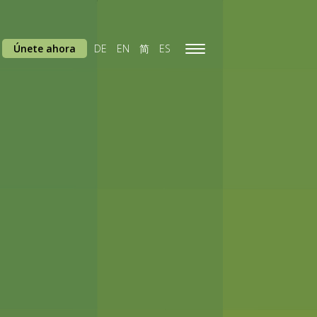
Únete ahora
DE
EN
简
ES
Toggle
navigation