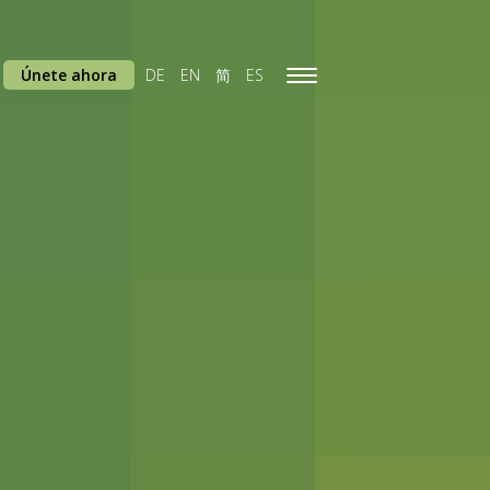
Únete ahora
DE
EN
简
ES
Toggle
navigation