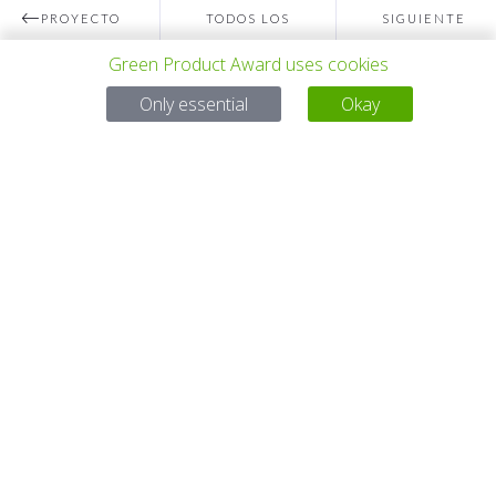
PROYECTO
TODOS LOS
SIGUIENTE
Green Product Award uses cookies
ANTERIOR
PROYECTOS
PROYECTO
Only essential
Okay
Para preguntas:
Mail:
service@gp-award.com
Teléfono: + 49 30 25742 880
SOCIO
CONTACTO
AVISO LEGAL
POLÍTICA DE PRIVACIDAD