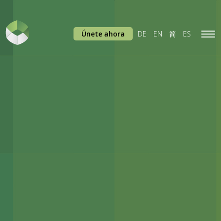
Únete ahora
DE
EN
简
ES
Tog
navi