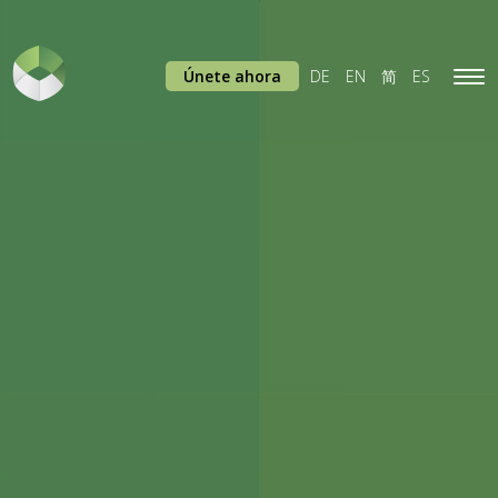
Únete ahora
DE
EN
简
ES
Tog
navi