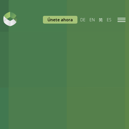
Únete ahora
DE
EN
简
ES
Tog
navi