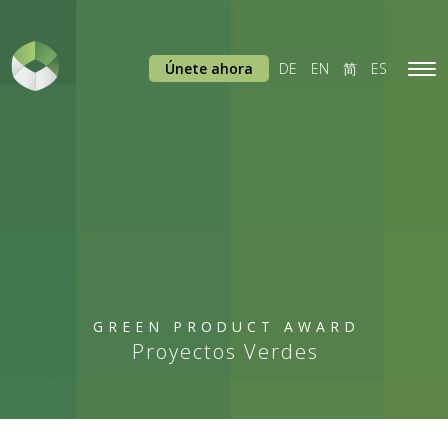
Únete ahora
DE
EN
简
ES
Tog
navi
GREEN PRODUCT AWARD
Proyectos Verdes