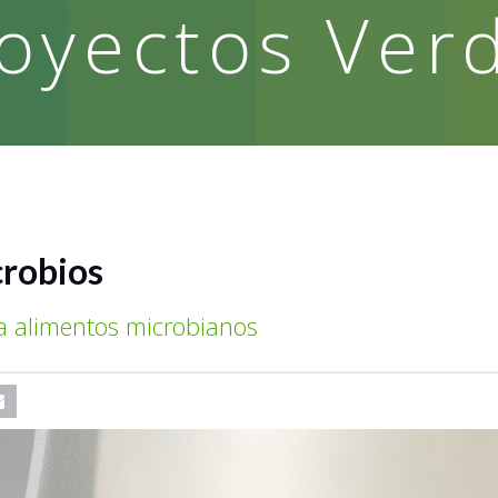
oyectos Ver
crobios
ca alimentos microbianos