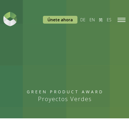
Únete ahora
DE
EN
简
ES
Tog
navi
GREEN PRODUCT AWARD
Proyectos Verdes