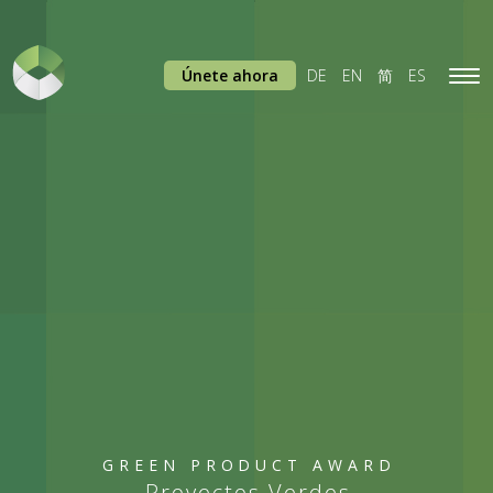
Únete ahora
DE
EN
简
ES
Tog
navi
GREEN PRODUCT AWARD
Proyectos Verdes