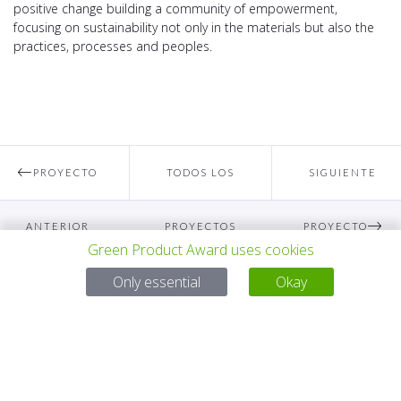
positive change building a community of empowerment,
focusing on sustainability not only in the materials but also the
practices, processes and peoples.
PROYECTO
TODOS LOS
SIGUIENTE
ANTERIOR
PROYECTOS
PROYECTO
Para preguntas:
Green Product Award uses cookies
Only essential
Okay
Mail:
service@gp-award.com
Teléfono: + 49 30 25742 880