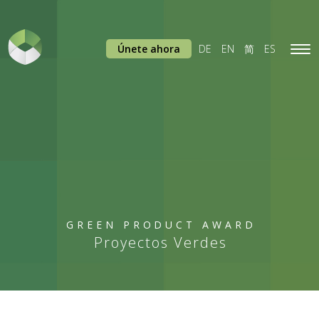
Únete ahora
DE
EN
简
ES
Tog
navi
GREEN PRODUCT AWARD
Proyectos Verdes