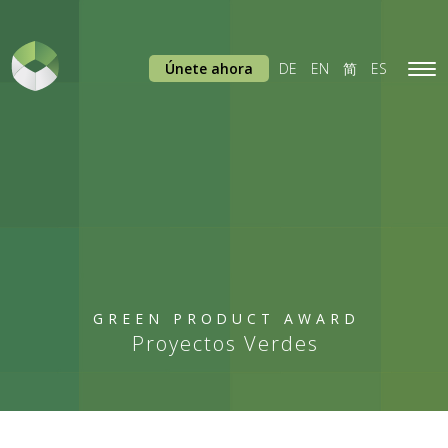
Únete ahora
DE
EN
简
ES
Tog
navi
GREEN PRODUCT AWARD
Proyectos Verdes