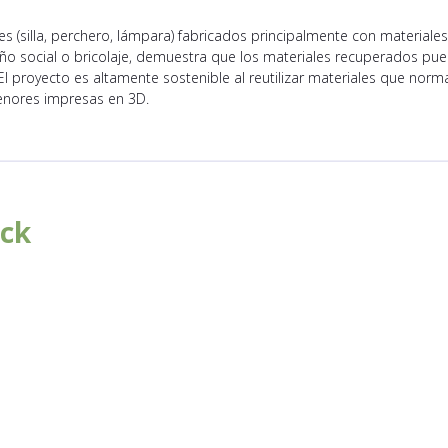
tes (silla, perchero, lámpara) fabricados principalmente con materia
eño social o bricolaje, demuestra que los materiales recuperados pu
 proyecto es altamente sostenible al reutilizar materiales que norma
enores impresas en 3D.
ck