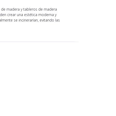
les de madera y tableros de madera
eden crear una estética moderna y
lmente se incinerarían, evitando las