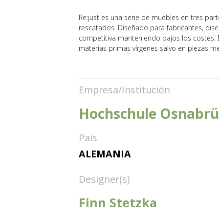
Re:just es una serie de muebles en tres par
rescatados. Diseñado para fabricantes, dis
competitiva manteniendo bajos los costes. El
materias primas vírgenes salvo en piezas m
Empresa/Institución
Hochschule Osnabrü
País
ALEMANIA
Designer(s)
Finn Stetzka