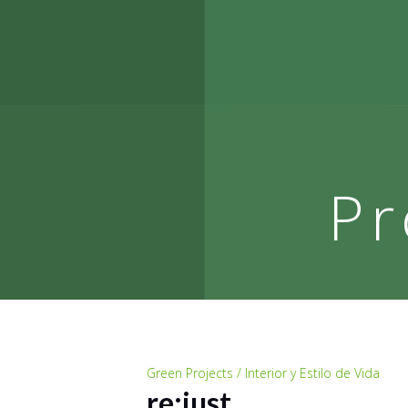
Pr
Green Projects / Interior y Estilo de Vida
re:just