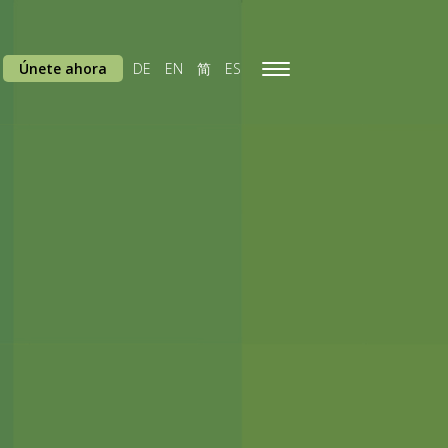
Únete ahora
DE
EN
简
ES
Toggle
navigation