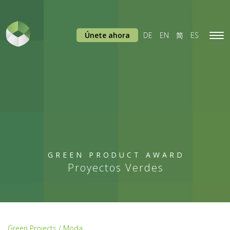
Únete ahora
DE
EN
简
ES
Tog
navi
GREEN PRODUCT AWARD
Proyectos Verdes
Green Projects / Moda