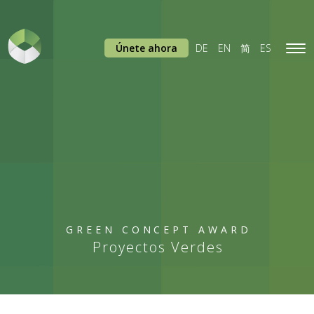
Únete ahora
DE
EN
简
ES
Tog
navi
GREEN CONCEPT AWARD
Proyectos Verdes