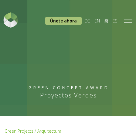
Únete ahora
DE
EN
简
ES
Tog
navi
GREEN CONCEPT AWARD
Proyectos Verdes
Green Projects / Arquitectura