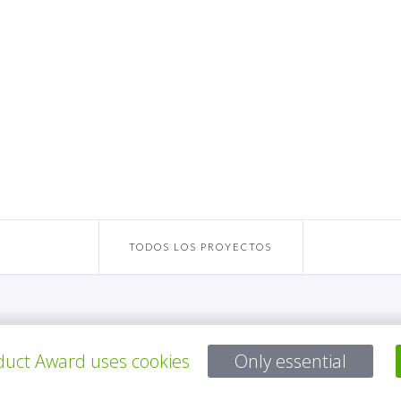
TODOS LOS PROYECTOS
Para preguntas:
uct Award uses cookies
Only essential
Mail:
service@gp-award.com