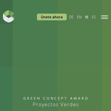
Únete ahora
DE
EN
简
ES
Tog
navi
GREEN CONCEPT AWARD
Proyectos Verdes