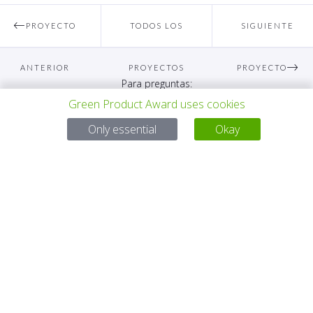
PROYECTO
TODOS LOS
SIGUIENTE
ANTERIOR
PROYECTOS
PROYECTO
Para preguntas:
Green Product Award uses cookies
Mail:
service@gp-award.com
Teléfono: + 49 30 25742 880
Only essential
Okay
SOCIO
CONTACTO
AVISO LEGAL