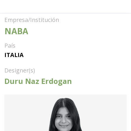
Empresa/Institución
NABA
País
ITALIA
Designer(s)
Duru Naz Erdogan