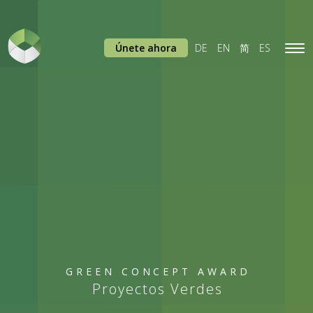
Únete ahora
DE
EN
简
ES
Tog
navi
GREEN CONCEPT AWARD
Proyectos Verdes