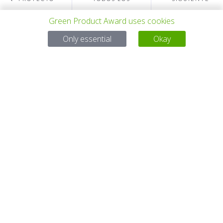
Green Product Award uses cookies
ANTERIOR
PROYECTOS
PROYECTO
Only essential
Okay
Para preguntas:
Mail:
service@gp-award.com
Teléfono: + 49 30 25742 880
SOCIO
CONTACTO
AVISO LEGAL
POLÍTICA DE PRIVACIDAD