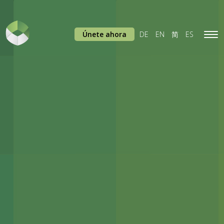
Únete ahora
DE
EN
简
ES
Tog
navi