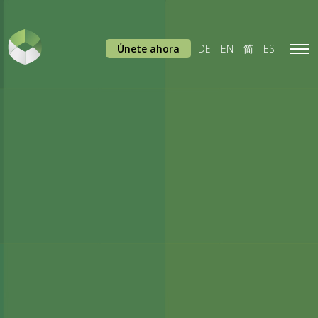
Únete ahora
DE
EN
简
ES
Tog
navi