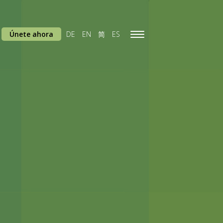
Únete ahora
DE
EN
简
ES
Toggle
navigation