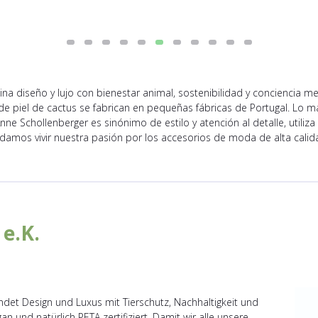
a diseño y lujo con bienestar animal, sostenibilidad y conciencia m
e piel de cactus se fabrican en pequeñas fábricas de Portugal. Lo 
nne Schollenberger es sinónimo de estilo y atención al detalle, utiliz
damos vivir nuestra pasión por los accesorios de moda de alta calida
e.K.
det Design und Luxus mit Tierschutz, Nachhaltigkeit und
n und natürlich PETA zertifiziert. Damit wir alle unsere