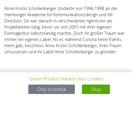
Anne-Kristin Schollenberger studierte von 1994-1998 an der
Hamburger Akademie für Kommunikationsdesign und Art
Direction. Sie war danach in verschiedenen Agenturen als
Projektleiterin tätig, bevor sie sich 2001 mit ihrer eigenen
Eventagentur selbstständig machte. Doch ihr großer Traum war
immer ein eigenes Label. Als es während Corona keine Events
mehr gab, beschloss Anne-Kristin Schollenberger, ihren Traum
umzusetzen und ihr Label Anne Schollenberger zu gründen.
Green Product Award uses cookies
Only essential
Okay
上一个项目
所有项目
下一个项目
有问题吗？
电子邮件
service@gp-award.com