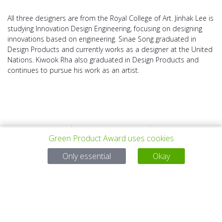
All three designers are from the Royal College of Art. Jinhak Lee is
studying Innovation Design Engineering, focusing on designing
innovations based on engineering. Sinae Song graduated in
Design Products and currently works as a designer at the United
Nations. Kiwook Rha also graduated in Design Products and
continues to pursue his work as an artist.
Green Product Award uses cookies
PROYECTO
TODOS LOS
SIGUIENTE
Only essential
Okay
ANTERIOR
PROYECTOS
PROYECTO
Para preguntas:
Mail:
service@gp-award.com
Teléfono: + 49 30 25742 880