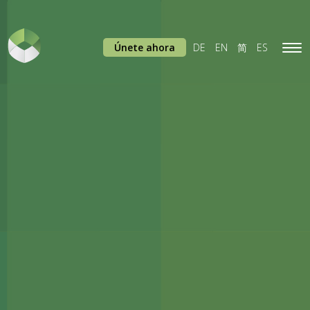
Únete ahora
DE
EN
简
ES
Tog
navi