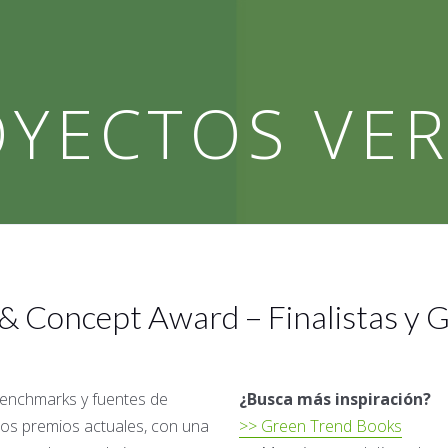
YECTOS VE
& Concept Award – Finalistas y
benchmarks y fuentes de
¿Busca más inspiración?
 los premios actuales, con una
>> Green Trend Books