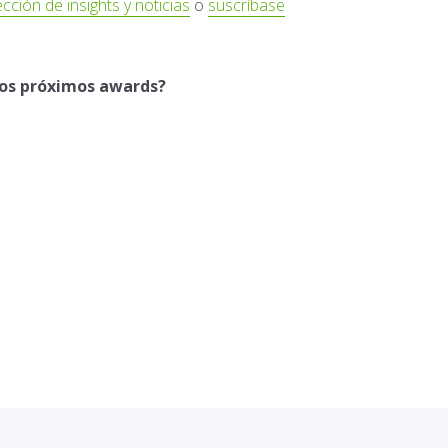
cción de insights y noticias
o
suscríbase
los próximos awards?