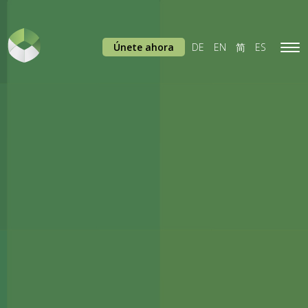
Únete ahora
DE
EN
简
ES
Tog
navi