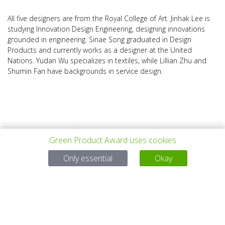
All five designers are from the Royal College of Art. Jinhak Lee is
studying Innovation Design Engineering, designing innovations
grounded in engineering. Sinae Song graduated in Design
Products and currently works as a designer at the United
Nations. Yudan Wu specializes in textiles, while Lillian Zhu and
Shumin Fan have backgrounds in service design.
Green Product Award uses cookies
PROYECTO
TODOS LOS
SIGUIENTE
Only essential
Okay
ANTERIOR
PROYECTOS
PROYECTO
Para preguntas:
Mail:
service@gp-award.com
Teléfono: + 49 30 25742 880