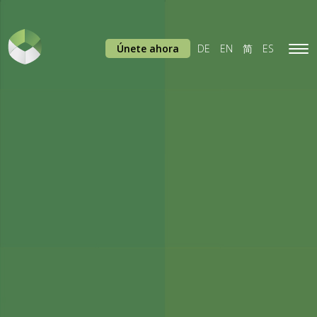
Únete ahora
DE
EN
简
ES
Tog
navi