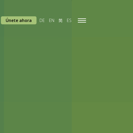
Únete ahora
DE
EN
简
ES
Toggle
navigation