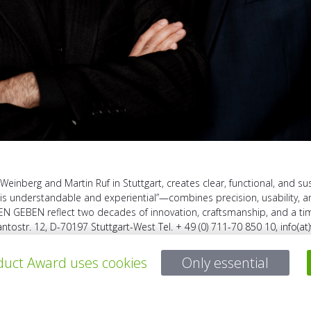
inberg and Martin Ruf in Stuttgart, creates clear, functional, and su
is understandable and experiential”—combines precision, usability, and
 GEBEN reflect two decades of innovation, craftsmanship, and a time
ostr. 12, D-70197 Stuttgart-West Tel. + 49 (0) 711-70 850 10, info(at
uct Award uses cookies
Only essential