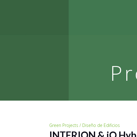
Pr
Green Projects / Diseño de Edificios
INTERION & iQ Hyb