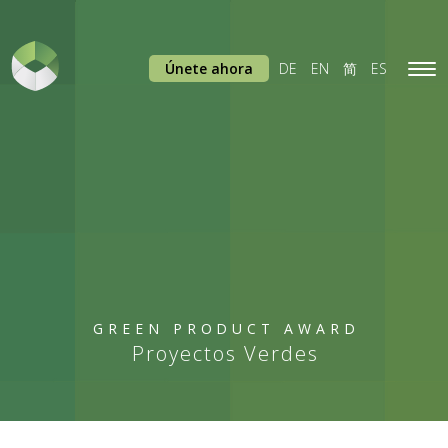
Únete ahora
DE
EN
简
ES
Tog
navi
GREEN PRODUCT AWARD
Proyectos Verdes