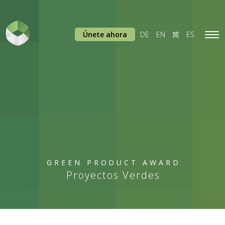
Únete ahora
DE
EN
简
ES
Tog
navi
GREEN PRODUCT AWARD
Proyectos Verdes