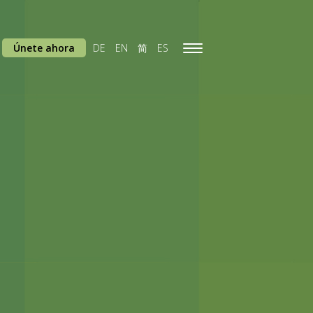
Únete ahora
DE
EN
简
ES
Toggle
navigation