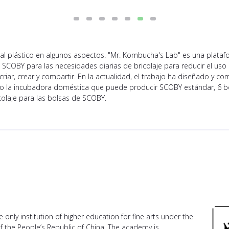
y al plástico en algunos aspectos. "Mr. Kombucha's Lab" es una plat
el SCOBY para las necesidades diarias de bricolaje para reducir el uso
criar, crear y compartir. En la actualidad, el trabajo ha diseñado y 
ndo la incubadora doméstica que puede producir SCOBY estándar, 6 b
icolaje para las bolsas de SCOBY.
 only institution of higher education for fine arts under the
of the People’s Republic of China. The academy is