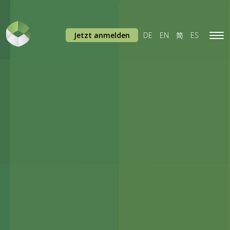
Jetzt anmelden
DE
EN
简
ES
Tog
navi