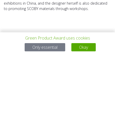
exhibitions in China, and the designer herself is also dedicated
to promoting SCOBY materials through workshops.
Green Product Award uses cookies
VORHERIGES
ALLE PROJEKTE
NÄCHSTES
Only essential
Okay
PROJEKT
PROJEKT
Bei Fragen:
Email:
service@gp-award.com
Telefon: + 49 30 25742 880