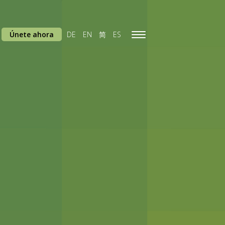
Únete ahora
DE
EN
简
ES
Toggle
navigation