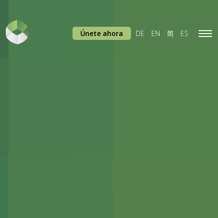
Únete ahora
DE
EN
简
ES
Tog
navi