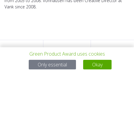
from 2005 to 2008. Vonhausen has been Creative Director at
Vank since 2008.
PROYECTO
TODOS LOS
SIGUIENTE
Green Product Award uses cookies
Only essential
Okay
ANTERIOR
PROYECTOS
PROYECTO
Para preguntas:
Mail:
service@gp-award.com
Teléfono: + 49 30 25742 880