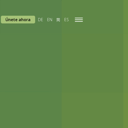
Únete ahora
DE
EN
简
ES
Toggle
navigation