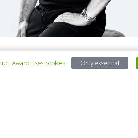
uct Award uses cookies
Only essential
TODOS LOS PROYECTOS
Para preguntas:
Mail:
service@gp-award.com
Teléfono: + 49 30 25742 880