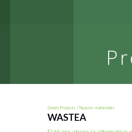
Pr
Green Projects / Nuevos materiales
WASTEA
El té era ahora la alternativa 