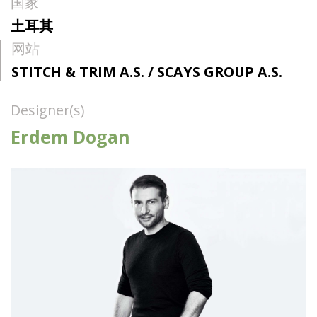
国家
土耳其
网站
STITCH & TRIM A.S. / SCAYS GROUP A.S.
Designer(s)
Erdem Dogan