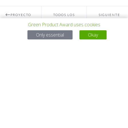
PROYECTO
TODOS LOS
SIGUIENTE
Green Product Award uses cookies
ANTERIOR
PROYECTOS
PROYECTO
Only essential
Okay
Para preguntas:
Mail:
service@gp-award.com
Teléfono: + 49 30 25742 880
SOCIO
CONTACTO
AVISO LEGAL