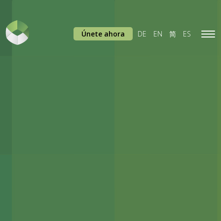
Únete ahora
DE
EN
简
ES
Tog
navi