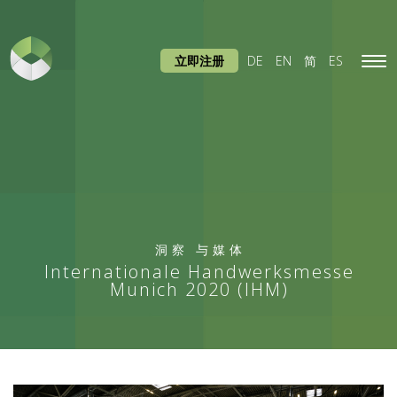
立即注册
DE
EN
简
ES
Tog
navi
洞察
与媒体
Internationale Handwerksmesse
Munich 2020 (IHM)