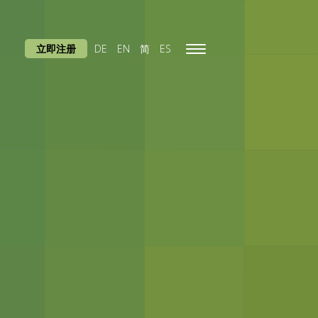
立即注册
DE
EN
简
ES
Toggle
navigation